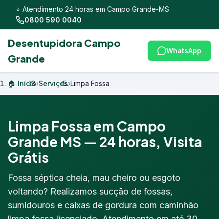
⭐ Atendimento 24 horas em Campo Grande-MS
0800 590 0040
Desentupidora Campo
WhatsApp
Grande
🏠 Início
›
Serviços
›
Limpa Fossa
Limpa Fossa em Campo
Grande MS — 24 horas, Visita
Grátis
Fossa séptica cheia, mau cheiro ou esgoto
voltando? Realizamos sucção de fossas,
sumidouros e caixas de gordura com caminhão
limpa fossa licenciado. Atendimento em até 30