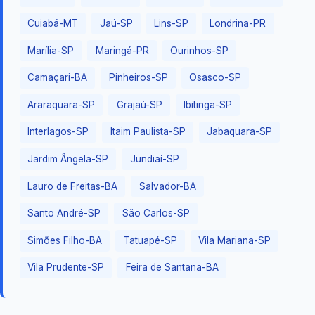
Cuiabá-MT
Jaú-SP
Lins-SP
Londrina-PR
Marília-SP
Maringá-PR
Ourinhos-SP
Camaçari-BA
Pinheiros-SP
Osasco-SP
Araraquara-SP
Grajaú-SP
Ibitinga-SP
Interlagos-SP
Itaim Paulista-SP
Jabaquara-SP
Jardim Ângela-SP
Jundiaí-SP
Lauro de Freitas-BA
Salvador-BA
Santo André-SP
São Carlos-SP
Simões Filho-BA
Tatuapé-SP
Vila Mariana-SP
Vila Prudente-SP
Feira de Santana-BA